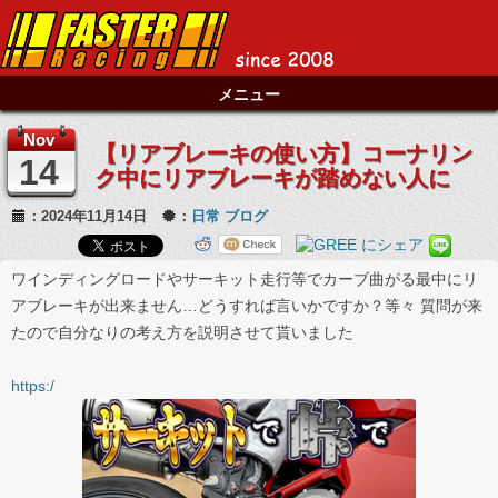
メニュー
Nov
【リアブレーキの使い方】コーナリン
14
ク中にリアブレーキが踏めない人に
：2024年11月14日
：
日常
ブログ
ワインディングロードやサーキット走行等でカーブ曲がる最中にリ
アブレーキが出来ません…どうすれば言いかですか？等々 質問が来
たので自分なりの考え方を説明させて貰いました
https:/