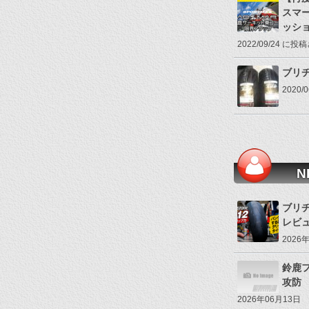
スマ
ッシ
2022/09/24 に
ブリヂス
2020
N
ブリヂ
レビ
2026
鈴鹿
攻防
2026年06月13日