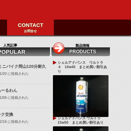
CONTACT
お問合せ
人気記事
製品情報
POPULAR
PRODUCTS
シェルアドバンス ウルトラ
8ミニバイク岡山120分耐久
４ 10w40 まとめ買い割引あ
り
/11/20 に投稿された
あーるわん
/11/08 に投稿された
ーク交換
シェルアドバンス ウルトラ
/02/16 に投稿された
15w50 まとめ買い割引あり