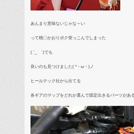
あんまり意味ないじゃな～い
って桃〇かおりポク突っこんでしまった
( ´_ゝ`)でも
良いのも見つけました( *・ω・)ノ
ヒールテック社から出てる
各ギアのマップをどれか選んで固定出きるパーツがあると