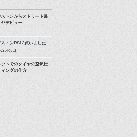
ヂストンからストリート最
イヤデビュー
ストンRS12買いました
年02月08日
キットでのタイヤの空気圧
ティングの仕方