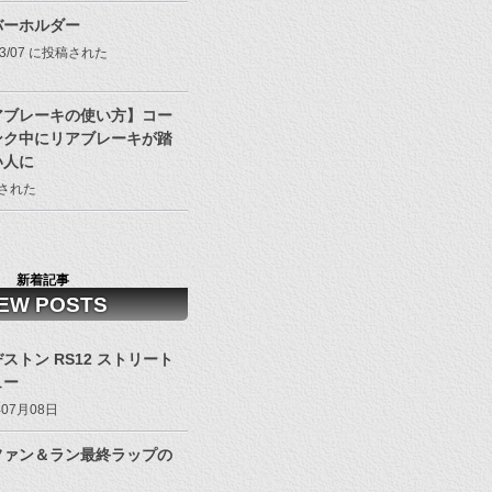
バーホルダー
/03/07 に投稿された
アブレーキの使い方】コー
ンク中にリアブレーキが踏
い人に
投稿された
新着記事
EW POSTS
ストン RS12 ストリート
ュー
年07月08日
ファン＆ラン最終ラップの