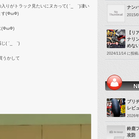
りがトラック見たいにヌカって( ´_ゝ`)凄い
ナン
(ФωФ)
2015
ФωФ)
【リ
ナリ
 ´_ゝ`)
めな
2024/11/14 に
か買うかして
N
ブリヂ
レビ
2026
鈴鹿
攻防