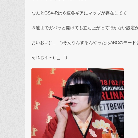
なんとGSX-Rは６速各ギアにマップが存在してて
３速までガバッと開けても立ち上がって行かない設定がさ
おいおい( ´_ゝ`)そんなんするんやったらABCのモー
それじゃ～( ´_ゝ`)