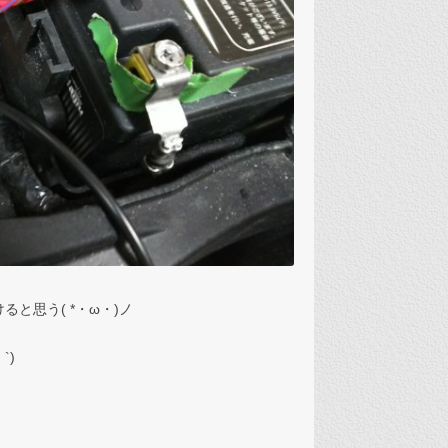
と思う( *・ω・)ノ
`)