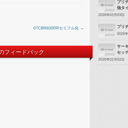
ブリ
強タ
2026年03月03日
ブリヂ
07CBR600RRセミフル化
→
2026
サー
件のフィードバック
セッ
2026年02月02日