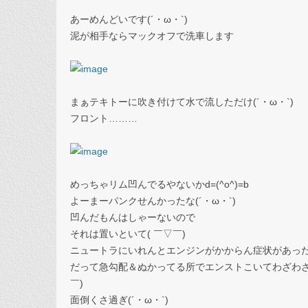
あーめんどいです(´・ω・`)
泥が相手ならマックオフで洗車します
まぁテキトーに吹き付けて水で流しただけ(´・ω・`)
フロント………
めっちゃリム凹んでるやないかd=(^o^)=b
よーまーパンクせんかったな(´・ω・`)
凹んだもんはしゃーないので
それは置いといて( ￣▽￣)
ニュートラにいれんとエンジンがかからん症状があったの
だって急勾配＆ぬかってる所でエンストこいてわざわざ
￣)
面倒くさ過ぎ(´・ω・`)