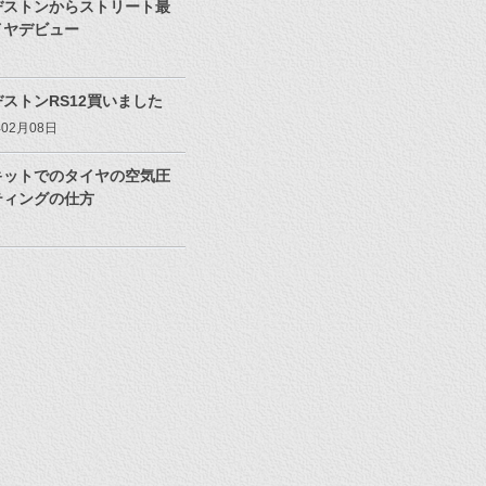
ヂストンからストリート最
イヤデビュー
ストンRS12買いました
年02月08日
キットでのタイヤの空気圧
ティングの仕方