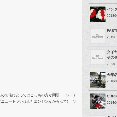
バンク
2018
FAST
2015
タイ
その
2023
今年名
2018
で俺にとってはこっちの方が問題(´・ω・`)
CBR
ニュートラいれんとエンジンかからんて( ￣▽
2014