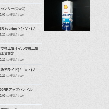
センサー(ФωФ)
/09/06 に投稿された
ER-touringヽ(・∀・)ノ
/11/22 に投稿された
ヤ交換工賃オイル交換工賃
他工賃改定
/10/26 に投稿された
阪初ライド( *・ω・)ノ
/02/26 に投稿された
600RRアップハンドル
/02/09 に投稿された