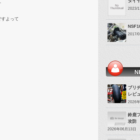
タイ
す
2023
ですよって
NSF
2017
N
ブリヂ
レビ
2026
鈴鹿
攻防
2026年06月13日