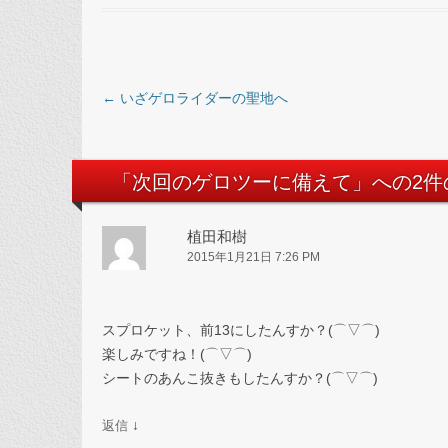
投稿ナビゲーション
←
いざゲロライダーの聖地へ
「
次回のゲロツーに備えて
」への2
植田和樹
2015年1月21日 7:26 PM
スプロケット、前13にしたんすか？(⌒▽⌒)
楽しみですね！(⌒▽⌒)
シートのあんこ抜きもしたんすか？(⌒▽⌒)
↓
返信