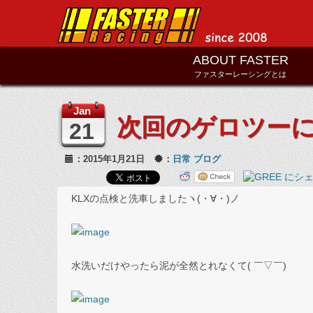
ABOUT FASTER
ファスターレーシングとは
Jan
次回のゲロツー
21
：2015年1月21日
：
日常
ブログ
KLXの点検と洗車しましたヽ(・∀・)ノ
水洗いだけやったら泥が全然とれなくて( ￣▽￣)