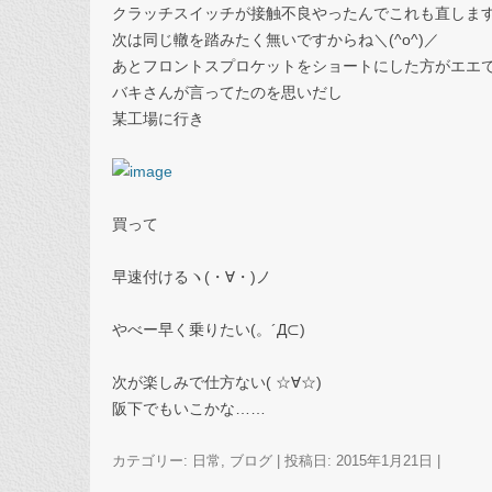
クラッチスイッチが接触不良やったんでこれも直しま
次は同じ轍を踏みたく無いですからね＼(^o^)／
あとフロントスプロケットをショートにした方がエエ
バキさんが言ってたのを思いだし
某工場に行き
買って
早速付けるヽ(・∀・)ノ
やべー早く乗りたい(。´Д⊂)
次が楽しみで仕方ない( ☆∀☆)
阪下でもいこかな……
カテゴリー:
日常
,
ブログ
| 投稿日:
2015年1月21日
|