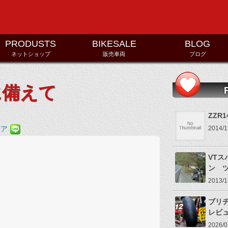
コンテンツへ移動
PRODUSTS
BIKESALE
BLOG
ネットショップ
販売車両
ブログ
に備えて
ZZR1
2014
VTス
ン 
2013
ブリヂ
レビ
2026