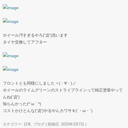
ホイール汚すぎるやろ(°Д°)洗います
タイヤ交換してアフター
フロントとも同様にしましたヽ(・∀・)ノ
ホイールのライムグリーンのストライプラインって純正塗装やって
んね(°Д°)
知らんかった(*´ω｀*)
コストかけとんな(°Д°)やるやんカワサキ(´・ω・`)
カテゴリー:
日常
,
ブログ
| 投稿日:
2015年3月7日
|