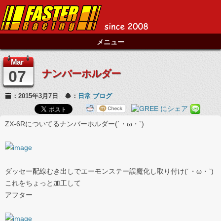
メニュー
Mar
07
ナンバーホルダー
：2015年3月7日
：
日常
ブログ
ZX-6Rについてるナンバーホルダー(´・ω・`)
ダッセー配線むき出しでエーモンステー誤魔化し取り付け(´・ω・`)
これをちょっと加工して
アフター