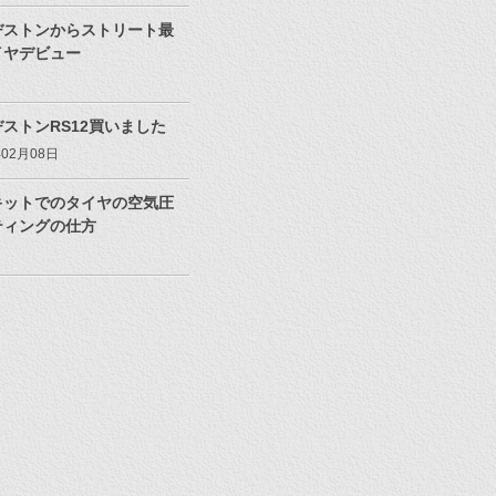
ヂストンからストリート最
イヤデビュー
ストンRS12買いました
年02月08日
キットでのタイヤの空気圧
ティングの仕方