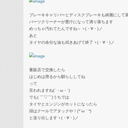
ブレーキキャリパーとディスクブレーキも綺麗にして装備(
パーツクリーナーが墨汁になって滴り落ちます
めっちゃ汚れてたんですね～ヽ(・∀・)ノ
あと
タイヤの余分な油も拭きあげて終了ヽ(・∀・)ノ
量販店で交換したら
はじめは滑るから馴らししてね
って
言われますね(´・ω・`)
でも( ￣▽￣)うちでは
タイヤとエンジンがホットになったら
頭はクールでアタックや！(*´ω｀*)
と送り出しますヽ(・∀・)ノ