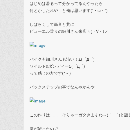
はじめは滑るって分かってるんやったら
何とかしたれや！と俺は思います(´・ω・`)
しばらくして轟音と共に
ビューエル乗りの細川さん来店ヽ(・∀・)ノ
バイクも細川さんも渋い！Σ(゜Д゜)
ワイルド&ダンディーΣ(゜Д゜)
って感じの方です(*´-`)
バックステップの事でなんやかんや
この作りは………そりゃーガタきますわ～( ´_ゝ`)と
腹が減ったので