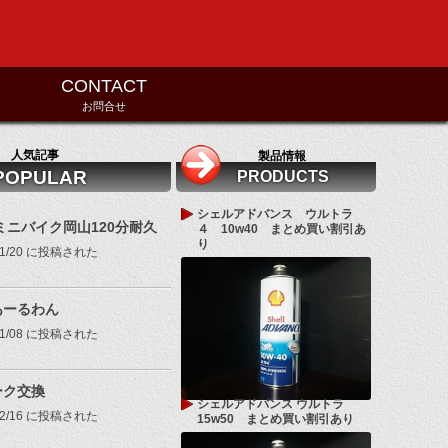
CONTACT
お問合せ
人気記事
製品情報
POPULAR
PRODUCTS
シェルアドバンス ウルトラ
8ミニバイク岡山120分耐久
４ 10w40 まとめ買い割引あ
り
/11/20 に投稿された
あーるわん
/11/08 に投稿された
ーク交換
シェルアドバンス ウルトラ
/02/16 に投稿された
15w50 まとめ買い割引あり