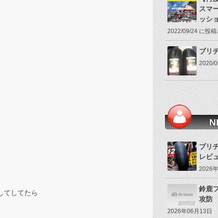
スマ
ッシ
2022/09/24 に
ブリヂス
2020
N
ブリヂ
レビ
2026
鈴鹿
話してしてたら
攻防
2026年06月13日