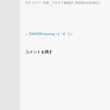
カテゴリー:
日常
,
ブログ
| 投稿日:
2015年11月24日
|
投稿ナビゲーション
←
FASTER-touringヽ(・∀・)ノ
コメントを残す