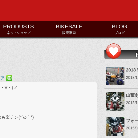
コンテンツへ移動
PRODUSTS
BIKESALE
BLOG
ネットショップ
販売車両
ブログ
201
2018
・∀・)ノ
山葉
2013
チン(*´ω｀*)
フォ
2015