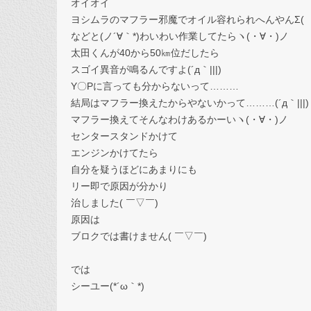
オイオイ
ヨシムラのマフラー邪魔でオイル容れられへんやんΣ(゜
などと(ノ´∀｀*)わいわい作業してたらヽ(・∀・)ノ
太田くんが40から50㎞位だしたら
スゴイ異音が鳴るんですよ(´д｀|||)
Y〇Pに言っても分からないって………
結局はマフラー換えたからやないかって………(´д｀|||)
マフラー換えてそんなわけあるかーいヽ(・∀・)ノ
センタースタンドかけて
エンジンかけてたら
自分を疑うほどにあまりにも
リー即で原因が分かり
治しました( ￣▽￣)
原因は
ブロクでは書けません( ￣▽￣)
では
シーユー(*´ω｀*)