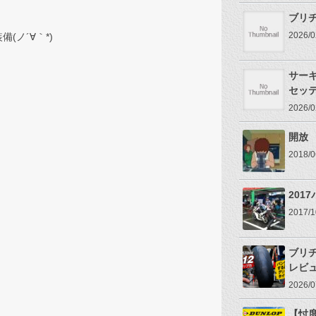
ブリヂ
2026
ノ´∀｀*)
サー
セッ
2026
開放
2018
201
2017
ブリヂ
レビ
2026
【忖度