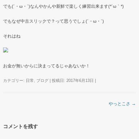
でも(´・ω・`)なんやかんや新鮮で楽しく練習出来ます(*´ω｀*)
でもなぜ中古スリックで？って思うでしょ(´・ω・`)
それはね
お金が無いからに決まってるじゃあないか！
カテゴリー:
日常
,
ブログ
| 投稿日:
2017年6月13日
|
投稿ナビゲーション
やっとこさ
→
コメントを残す