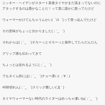
ニッキー・ヘイデンがスタート直後タイヤがまだ温まってないのに
アタックするのは愚かなことだ！って昔に誰かに怒ってたけど
ウォーマーかけてんちゃうんかい(゜ロ゜)って突っ込んでたけど
その意味がちょっと分かりました(；´_ゝ`)
それからは(；´_ゝ`)そろーっとそろーっと操作してたらだんだん
グリップ感も伝わってきて
ちょっとは走れるように(；´_ゝ`)
でもタイム的には(；´_ゝ`)チョー遅い( ；∀；)
45秒切れん(；´_ゝ`)スリック難しい(´Д｀)
タイヤウォーマーない時代のライダーはめっちゃ凄いね(；´_ゝ`)