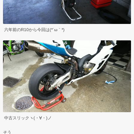
六年前のR10から今回は(*´ω｀*)
中古スリックヽ(・∀・)ノ
そう