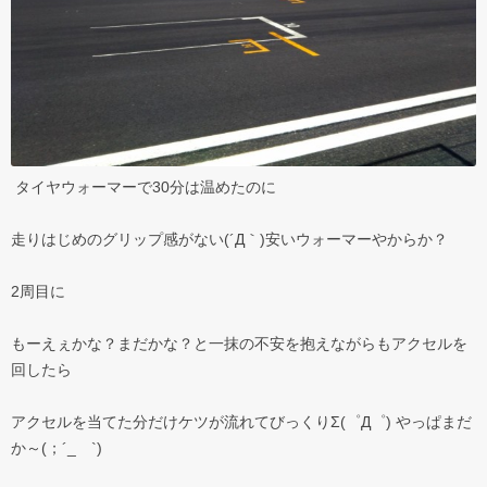
タイヤウォーマーで30分は温めたのに
走りはじめのグリップ感がない(´Д｀)安いウォーマーやからか？
2周目に
もーえぇかな？まだかな？と一抹の不安を抱えながらもアクセルを
回したら
アクセルを当てた分だけケツが流れてびっくりΣ(゜Д゜) やっぱまだ
か～(；´_ゝ`)