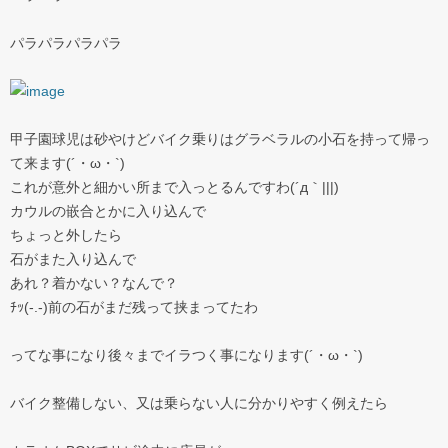
パラパラパラパラ
甲子園球児は砂やけどバイク乗りはグラベラルの小石を持って帰っ
て来ます(´・ω・`)
これが意外と細かい所まで入っとるんですわ(´д｀|||)
カウルの嵌合とかに入り込んで
ちょっと外したら
石がまた入り込んで
あれ？着かない？なんで？
ﾁｯ(-.-)前の石がまだ残って挟まってたわ
ってな事になり後々までイラつく事になります(´・ω・`)
バイク整備しない、又は乗らない人に分かりやすく例えたら