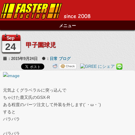
メニュー
Sep
24
甲子園球児
：2015年9月24日
：
日常
ブログ
元気よくグラベラルに突っ込んで
ちゃけた鹿又氏のGSX-R
ある程度のパーツ注文して外装を外します(´・ω・`)
すると
パラパラ
パラパラ