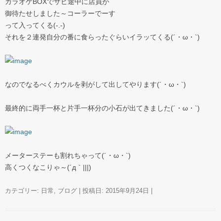
カラオケBOXでサビ途中に店員が
御待たせしました～コーラーでーす
って入ってくる(-.-)
それを２連発自分の番に食らったぐらいイラッてくる(´・ω・`)
なのでなるべくカウルを剥がして出してやります(´・ω・`)
最終的に両手一杯と片手一杯分の小石が出てきました(´・ω・`)
メーターステーも割れちゃって(´・ω・`)
高くつくなこりゃ～(´д｀|||)
カテゴリー:
日常
,
ブログ
| 投稿日:
2015年9月24日
|