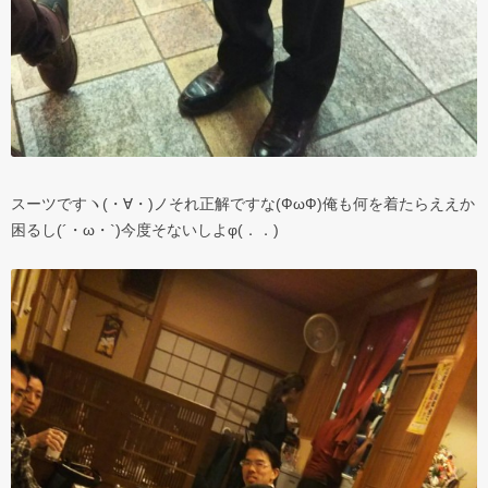
スーツですヽ(・∀・)ノそれ正解ですな(ФωФ)俺も何を着たらええか
困るし(´・ω・`)今度そないしよφ(．．)