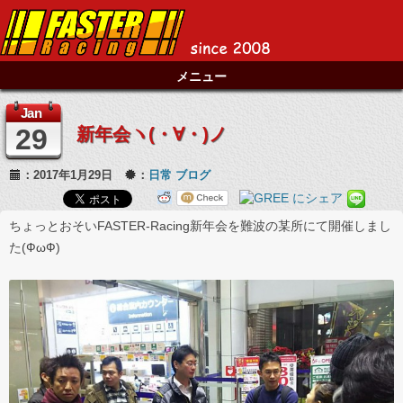
メニュー
Jan
29
新年会ヽ(・∀・)ノ
：2017年1月29日
：
日常
ブログ
ちょっとおそいFASTER-Racing新年会を難波の某所にて開催しまし
た(ФωФ)