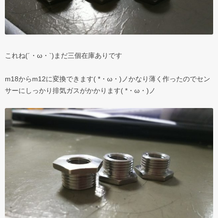
これね(´・ω・`)まだ三個在庫ありです
m18からm12に変換できます( *・ω・)ノかなり薄く作ったのでセン
サーにしっかり排気ガスがかかります( *・ω・)ノ