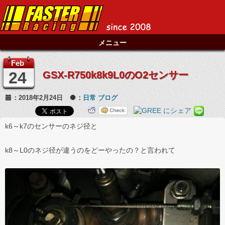
メニュー
Feb
24
GSX-R750k8k9L0のO2センサー
：2018年2月24日
：
日常
ブログ
k6～k7のセンサーのネジ径と
k8～L0のネジ径が違うのをどーやったの？と言われて