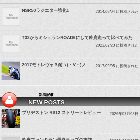
NSR50ラジエター強化1
2014/09/04 に投稿された
T32からミシュランROAD6にして鈴鹿走って比べてみた
2022/02/23 に投稿された
2017モトレヴォ３耐ヽ(・∀・)ノ
2017/09/05 に投稿された
新着記事
NEW POSTS
ブリヂストン RS12 ストリートレビュー
2026年07月08日
鈴鹿ファン＆ラン最終ラップの攻防