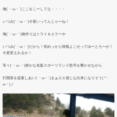
俺(´・ω・`)ここをこーしてな・・・・
いつみ(´・ω・`)今更いってんじゃーね！
俺(´・ω・`)物作りはトライ＆エラーや
いつみ(´・ω・`)だから！初めっから情報よこせってゆーとろーが！
今更変えれるか！
等々(´・ω・`)静かな名阪スポーツランド怒号を響かせながら
打開策を提案しあい(´・ω・`)まぁエエ感じな出来になりそう( *・
ω・)ノ