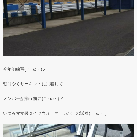
今年初練習( *・ω・)ノ
朝はやくサーキットに到着して
メンバーが揃う前に( *・ω・)ノ
いつみママ製タイヤウォーマーカバーの試着(´・ω・`)