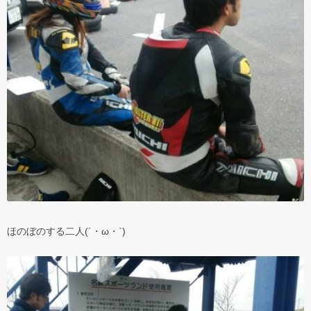
ほのぼのする二人(´・ω・`)