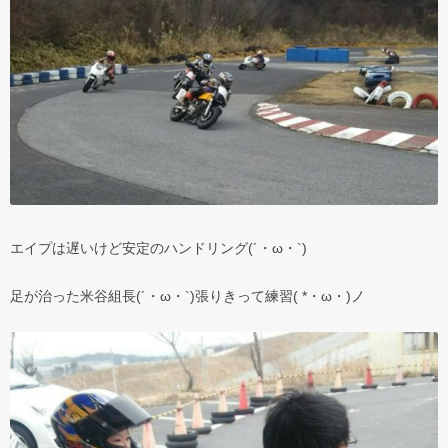
エイプは遅いけど安定のハンドリング(´・ω・`)
足が治った米谷組長(´・ω・`)張りきって練習( *・ω・)ノ