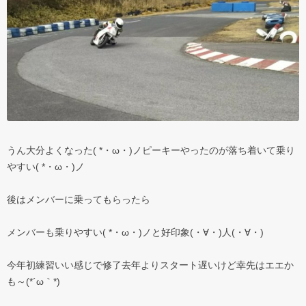
うん大分よくなった( *・ω・)ノピーキーやったのが落ち着いて乗り
やすい( *・ω・)ノ
後はメンバーに乗ってもらったら
メンバーも乗りやすい( *・ω・)ノと好印象(・∀・)人(・∀・)
今年初練習いい感じで修了去年よりスタート遅いけど幸先はエエか
も～(*´ω｀*)