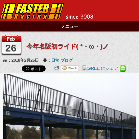
メニュー
Feb
26
今年名阪初ライド( *・ω・)ノ
：2018年2月26日
：
日常
ブログ