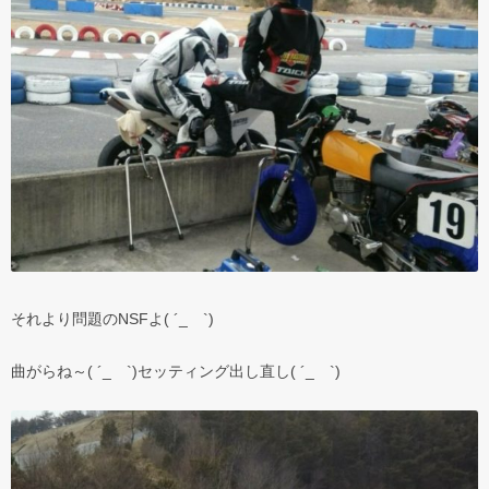
それより問題のNSFよ( ´_ゝ`)
曲がらね～( ´_ゝ`)セッティング出し直し( ´_ゝ`)