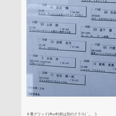
６番グリッド(ФωФ)前は別のクラス( ´_ゝ`)