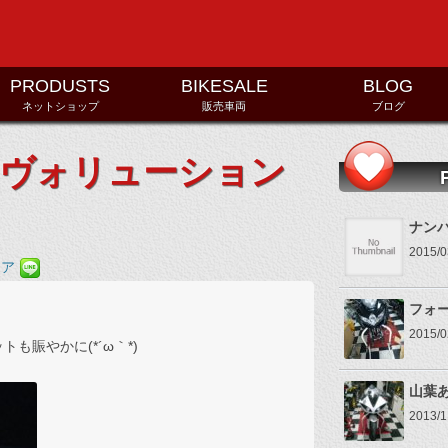
コンテンツへ移動
PRODUSTS
BIKESALE
BLOG
ネットショップ
販売車両
ブログ
モトレヴォリューション
ナン
2015
フォ
2015
賑やかに(*´ω｀*)
山葉
2013