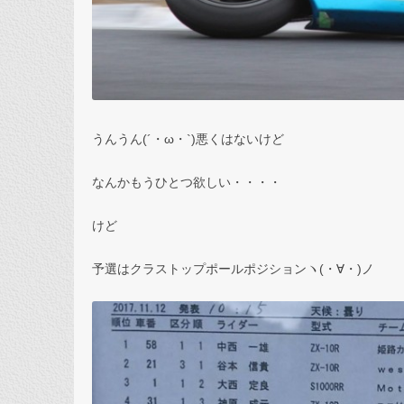
うんうん(´・ω・`)悪くはないけど
なんかもうひとつ欲しい・・・・
けど
予選はクラストップポールポジションヽ(・∀・)ノ