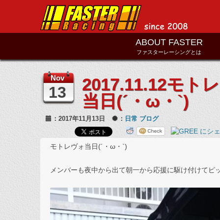
ABOUT FASTER
ファスターレーシングとは
Nov
2017.11.12
13
当日(´・ω・`)
：2017年11月13日
：
日常
ブログ
モトレヴォ当日(´・ω・`)
メンバーも夜中から出て朝一から応援に駆け付けてピットも