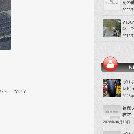
その
2023
VTス
ン 
2013
N
ブリヂ
レビ
おかしくない？
2026
鈴鹿
攻防
2026年06月13日