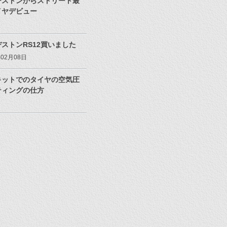
ヂストンからストリート最
イヤデビュー
ストンRS12買いました
年02月08日
キットでのタイヤの空気圧
ティングの仕方