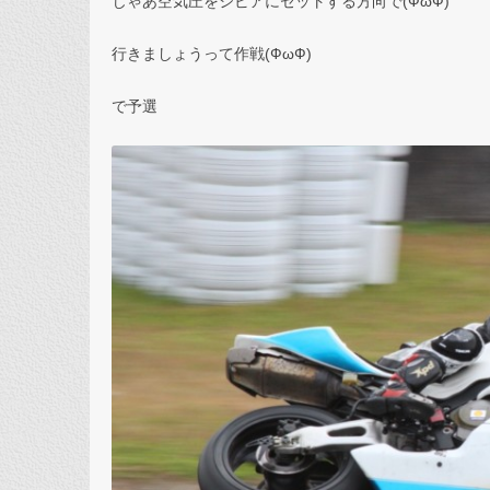
じゃあ空気圧をシビアにセットする方向で(ФωФ)
行きましょうって作戦(ФωФ)
で予選