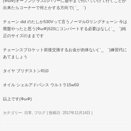
(ФωФ)オープンクラスのパワーに途中まで付いていけて行くことが
出来たらコーナーで何とかする方向で( ´_ゝ`)
チェーン did のたしか530Vって言うノーマルOリングチェーン 今は
廃盤やったと思う(ФωФ)520にコンバートする必要はなし( ´_ゝ`)純
正のサイズのままです
チェーンスプロケット前後交換するお金が勿体ない( ´_ゝ`)練習代に
あてましょう
タイヤ ブリヂストンR10
オイル シェルアドバンス ウルトラ15w50
以上です(ФωФ)
カテゴリー:
日常
,
ブログ
| 投稿日:
2017年11月14日
|