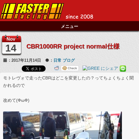
メニュー
Nov
14
CBR1000RR project normal仕様
：2017年11月14日
：
日常
ブログ
モトレヴォで走ったCBRはどこを変更したの？ってちょくちょく聞
かれるので
改めて(ФωФ)