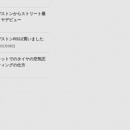
ヂストンからストリート最
イヤデビュー
ストンRS12買いました
年02月08日
キットでのタイヤの空気圧
ティングの仕方