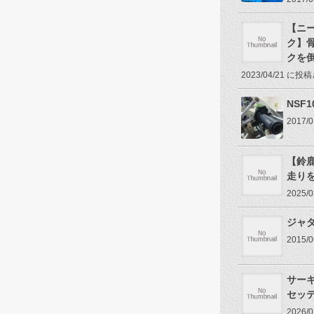
【ニ
ク】
クを
2023/04/21 に
NSF
2017
【鈴
走り
2025
ジャ
2015
サー
セッ
2026