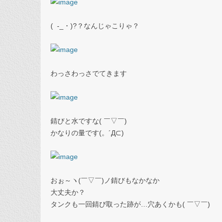
( -_・)?？なんじゃこりゃ？
わっさわっさでてきます
錆びと水ですな( ￣▽￣)
かなりの量です(。´Д⊂)
おぉ～ヽ(￣▽￣)ノ錆びもなかなか
大丈夫か？
タンクも一回錆び取った跡が…穴あくかも( ￣▽￣)