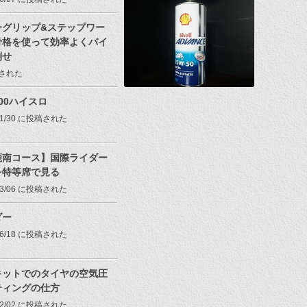
ーグリップ&ステップワー
骨格を使って効率よくバイ
倒せ
投稿された
100ハイスロ
/01/30 に投稿された
鹿南コース】国際ライダー
を特等席で見る
/03/06 に投稿された
ダー
/06/18 に投稿された
キットでのタイヤの空気圧
ティングの仕方
/02/02 に投稿された