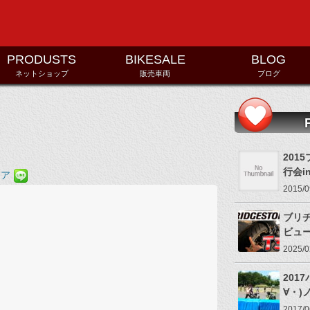
コンテンツへ移動
PRODUSTS
BIKESALE
BLOG
ネットショップ
販売車両
ブログ
201
行会i
2015
ブリヂ
ビュ
2025
201
∀・)
2017