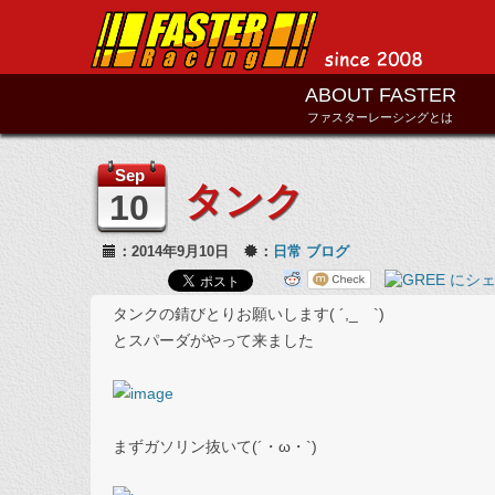
ABOUT FASTER
ファスターレーシングとは
Sep
タンク
10
：2014年9月10日
：
日常
ブログ
タンクの錆びとりお願いします( ´,_ゝ`)
とスパーダがやって来ました
まずガソリン抜いて(´・ω・`)