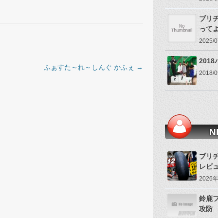
ブリヂ
って
2025
201
ふぁすた～れ～しんぐ かふぇ
→
2018
N
ブリヂ
レビ
2026
鈴鹿
攻防