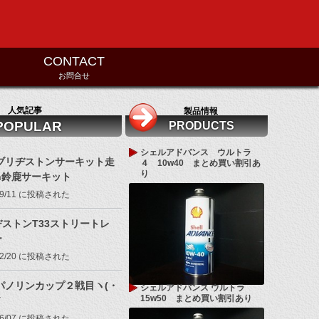
CONTACT
お問合せ
人気記事
製品情報
POPULAR
PRODUCTS
シェルアドバンス ウルトラ
5ブリヂストンサーキット走
４ 10w40 まとめ買い割引あ
り
n鈴鹿サーキット
/09/11 に投稿された
ストンT33ストリートレ
ー
/02/20 に投稿された
7パノリンカップ２戦目ヽ(・
シェルアドバンス ウルトラ
15w50 まとめ買い割引あり
ノ
/06/07 に投稿された