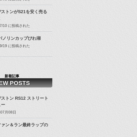
ストンがS21を安く売る
よ
/07/10 に投稿された
8パノリンカップびわ湖
/09/19 に投稿された
新着記事
EW POSTS
ストン RS12 ストリート
ュー
年07月08日
ファン＆ラン最終ラップの